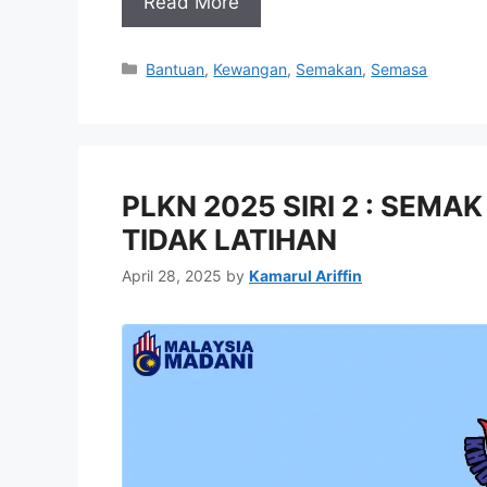
Read More
Categories
Bantuan
,
Kewangan
,
Semakan
,
Semasa
PLKN 2025 SIRI 2 : SEMA
TIDAK LATIHAN
April 28, 2025
by
Kamarul Ariffin