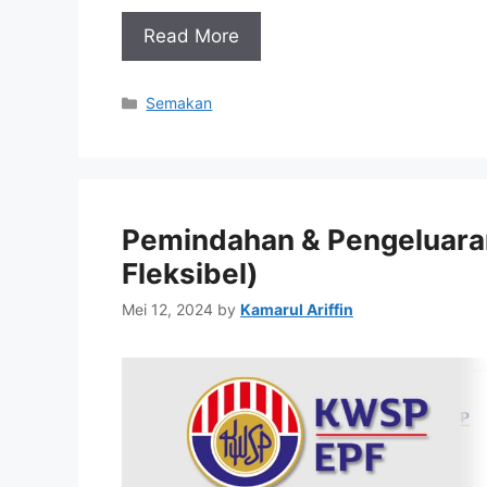
Read More
Categories
Semakan
Pemindahan & Pengeluar
Fleksibel)
Mei 12, 2024
by
Kamarul Ariffin