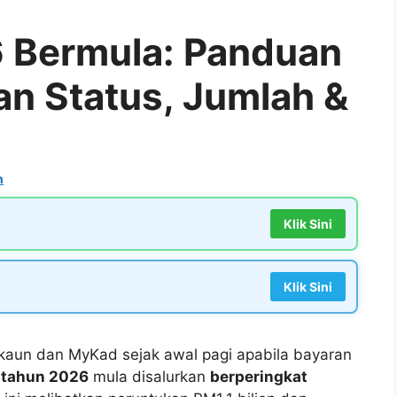
6 Bermula: Panduan
n Status, Jumlah &
n
Klik Sini
Klik Sini
aun dan MyKad sejak awal pagi apabila bayaran
 tahun 2026
mula disalurkan
berperingkat