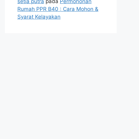
setia putra
pada
Permohonan
Rumah PPR B40 : Cara Mohon &
Syarat Kelayakan