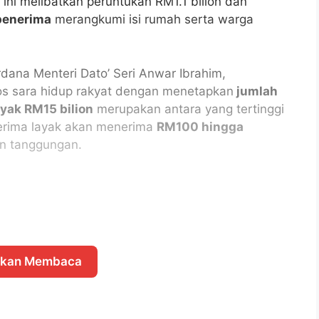
 ini melibatkan peruntukan RM1.1 bilion dan
 penerima
merangkumi isi rumah serta warga
ana Menteri Dato’ Seri Anwar Ibrahim,
os sara hidup rakyat dengan menetapkan
jumlah
yak RM15 bilion
merupakan antara yang tertinggi
nerima layak akan menerima
RM100 hingga
an tanggungan.
skan Membaca