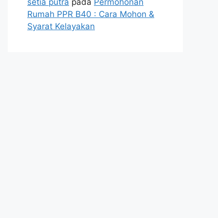
setia putra
pada
Permohonan
Rumah PPR B40 : Cara Mohon &
Syarat Kelayakan