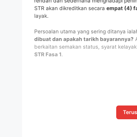
rendah dan sederhana menghadapi pening
STR akan dikreditkan secara
empat (4) f
layak.
Persoalan utama yang sering ditanya iala
dibuat dan apakah tarikh bayarannya?
A
berkaitan semakan status, syarat kelaya
STR Fasa 1
.
Teru