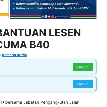
BANTUAN LESEN
CUMA B40
y
Kamarul Ariffin
Klik Sini
Klik Sini
T) bersama Jabatan Pengangkutan Jalan