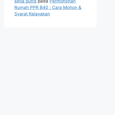
setia putra
pada
Permohonan
Rumah PPR B40 : Cara Mohon &
Syarat Kelayakan