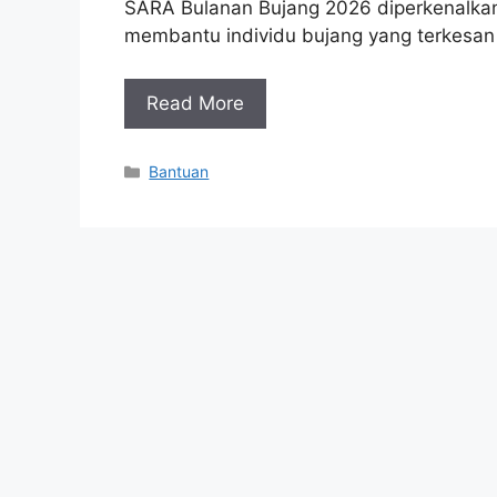
SARA Bulanan Bujang 2026 diperkenalkan s
membantu individu bujang yang terkesan
Read More
Categories
Bantuan