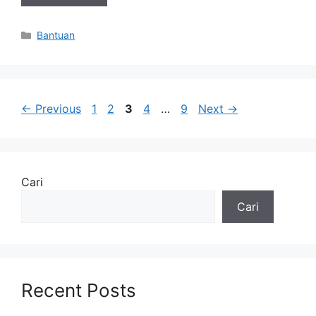
Categories
Bantuan
Page
Page
Page
Page
Page
←
Previous
1
2
3
4
…
9
Next
→
Cari
Cari
Recent Posts