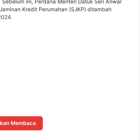
 Sebelum ini, Perdana Menteri Datuk Seri Anwar
Jaminan Kredit Perumahan (SJKP) ditambah
2024.
skan Membaca
n Kredit Perumahan (SJKP) ini dijangka akan
0,000 peminjam.