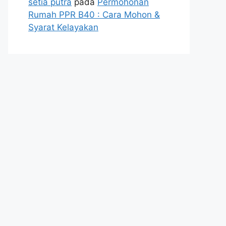
setia putra
pada
Permohonan
Rumah PPR B40 : Cara Mohon &
Syarat Kelayakan