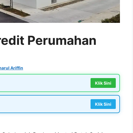
redit Perumahan
arul Ariffin
Klik Sini
Klik Sini