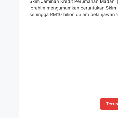
Skim Jaminan Kredit Perumahan Madani |
Ibrahim mengumumkan peruntukan Skim 
sehingga RM10 bilion dalam belanjawan 
Teru
Dengan tambahan peruntukan Skim Jamina
memberi manfaat kepada lebih kurang 4